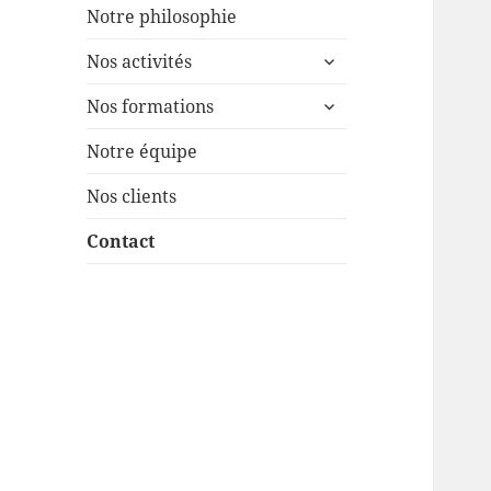
Notre philosophie
ouvrir
Nos activités
le
ouvrir
sous-
Nos formations
le
menu
sous-
Notre équipe
menu
Nos clients
Contact